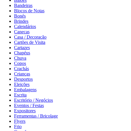
Balões
Bandeiras
Blocos de Notas
Bonés
Brindes
Calendários
Canecas
Casa / Decoração
Cartões de Visita
Cartazes
Chapéus
Chuva
Copos
Crachás
Crianças
Desportos
Eleições
Embalagens
Escrita
Escritório / Negócios
Eventos / Festas
Expositores
Ferramentas / Bricolage
Flyers
Frio