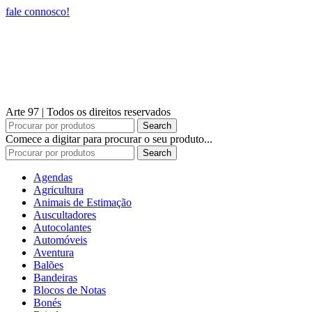
fale connosco!
Declaração de Privacidade
Política de Cookies
CENTRO ARBITRAGEM
TERMOS E CONDIÇÕES
Arte 97 | Todos os direitos reservados
Search
Comece a digitar para procurar o seu produto...
Search
Agendas
Agricultura
Animais de Estimação
Auscultadores
Autocolantes
Automóveis
Aventura
Balões
Bandeiras
Blocos de Notas
Bonés