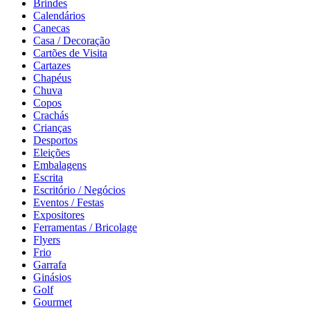
Brindes
Calendários
Canecas
Casa / Decoração
Cartões de Visita
Cartazes
Chapéus
Chuva
Copos
Crachás
Crianças
Desportos
Eleições
Embalagens
Escrita
Escritório / Negócios
Eventos / Festas
Expositores
Ferramentas / Bricolage
Flyers
Frio
Garrafa
Ginásios
Golf
Gourmet