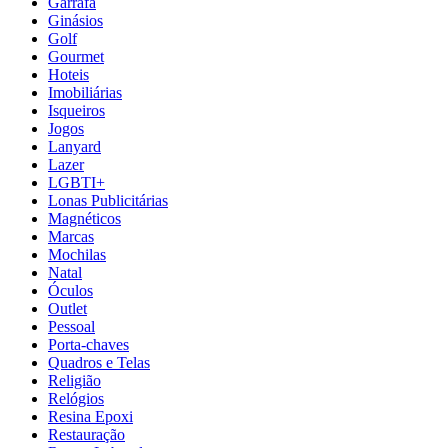
Garrafa
Ginásios
Golf
Gourmet
Hoteis
Imobiliárias
Isqueiros
Jogos
Lanyard
Lazer
LGBTI+
Lonas Publicitárias
Magnéticos
Marcas
Mochilas
Natal
Óculos
Outlet
Pessoal
Porta-chaves
Quadros e Telas
Religião
Relógios
Resina Epoxi
Restauração