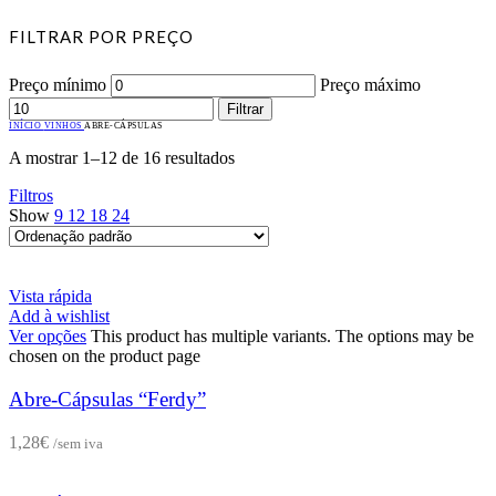
FILTRAR POR PREÇO
Preço mínimo
Preço máximo
Filtrar
INÍCIO
VINHOS
ABRE-CÁPSULAS
A mostrar 1–12 de 16 resultados
Filtros
Show
9
12
18
24
Vista rápida
Add à wishlist
Ver opções
This product has multiple variants. The options may be
chosen on the product page
Abre-Cápsulas “Ferdy”
1,28
€
/sem iva