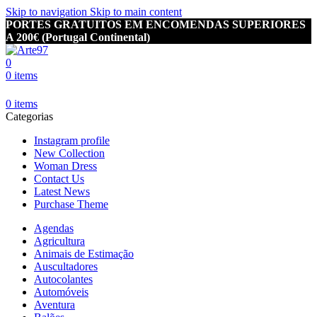
Skip to navigation
Skip to main content
PORTES GRATUITOS EM ENCOMENDAS SUPERIORES
A 200€ (Portugal Continental)
0
0
items
0
items
Categorias
Instagram profile
New Collection
Woman Dress
Contact Us
Latest News
Purchase Theme
Agendas
Agricultura
Animais de Estimação
Auscultadores
Autocolantes
Automóveis
Aventura