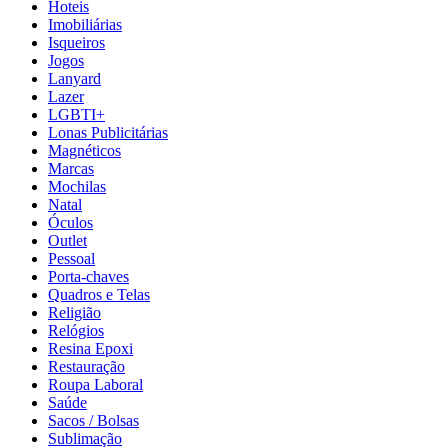
Hoteis
Imobiliárias
Isqueiros
Jogos
Lanyard
Lazer
LGBTI+
Lonas Publicitárias
Magnéticos
Marcas
Mochilas
Natal
Óculos
Outlet
Pessoal
Porta-chaves
Quadros e Telas
Religião
Relógios
Resina Epoxi
Restauração
Roupa Laboral
Saúde
Sacos / Bolsas
Sublimação