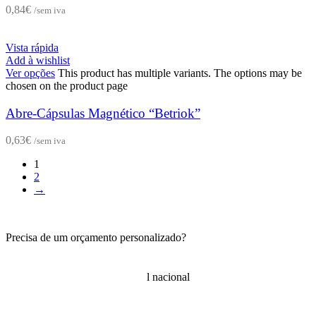
0,84
€
/sem iva
Vista rápida
Add à wishlist
Ver opções
This product has multiple variants. The options may be
chosen on the product page
Abre-Cápsulas Magnético “Betriok”
0,63
€
/sem iva
1
2
→
Precisa de um orçamento personalizado?
229 027 370
|
96 802 74 39
Chamada para rede fixa e móve
l nacional
info@arte97.pt