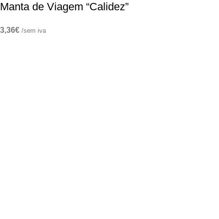
Manta de Viagem “Calidez”
3,36
€
/sem iva
Precisa de um orçamento personalizado?
229 027 370
|
96 802 74 39
Chamada para rede fixa e móve
l nacional
info@arte97.pt
fale connosco!
Declaração de Privacidade
Política de Cookies
CENTRO ARBITRAGEM
TERMOS E CONDIÇÕES