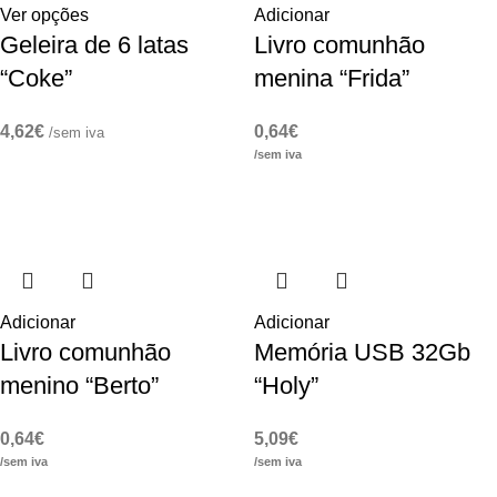
Ver opções
Adicionar
Geleira de 6 latas
Livro comunhão
“Coke”
menina “Frida”
4,62
€
0,64
€
/sem iva
/sem iva
Adicionar
Adicionar
Livro comunhão
Memória USB 32Gb
menino “Berto”
“Holy”
0,64
€
5,09
€
/sem iva
/sem iva