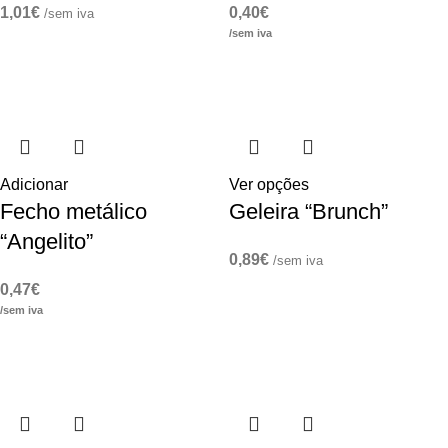
1,01
€
0,40
€
/sem iva
/sem iva
Adicionar
Ver opções
Fecho metálico
Geleira “Brunch”
“Angelito”
0,89
€
/sem iva
0,47
€
/sem iva