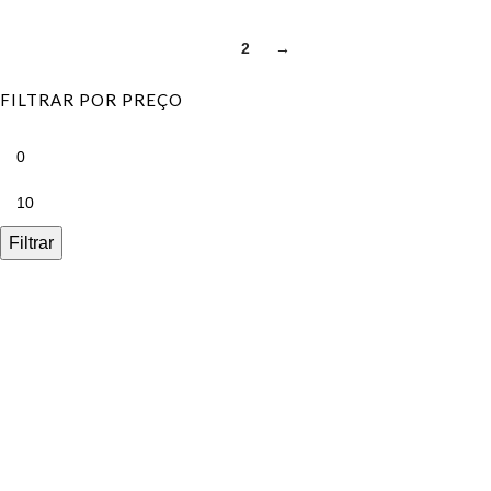
1
2
→
FILTRAR POR PREÇO
Filtrar
Precisa de um orçamento personalizado?
229 027 370
|
96 802 74 39
Chamada para rede fixa e móve
l nacional
info@arte97.pt
fale connosco!