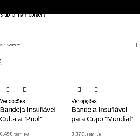
Skip to navigation
Outlet
Skip to main content
INÍCIO
OUTLET
Ver opções
Ver opções
Bandeja Insuflável
Bandeja Insuflável
Cubata “Pool”
para Copo “Mundial”
0,49
€
0,37
€
/sem iva
/sem iva